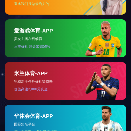
愿景
价值观
使命
成为用户信赖、
改革创新 兼容并
传承国民家电经
员工自豪、社会
蓄 绿色发展
典
尊重
奋发有为 共同共
服务万家美好生
的美好生活家电
享
活
品牌