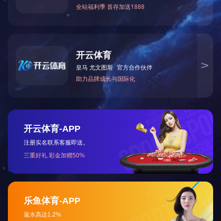
使命愿景价值观