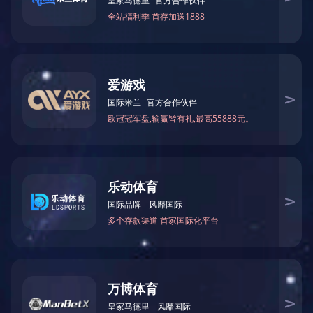
1964年，广州二轻局旗下企业，广州穗源五金生
产合作社（广州电饭锅厂前身)研制出中国第一台电
饭煲—乐鱼网站官网_乐鱼(中国) 600瓦线圈式自动保
温电饭锅，国人正式告别用柴火煮饭年代，进入厨房
电器年代。