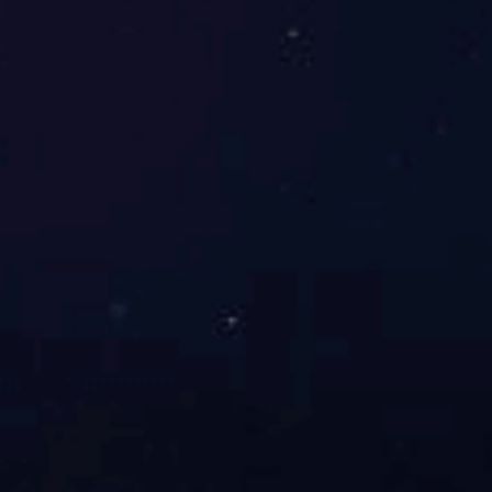
开始向西式厨具品类拓展。
70年代，乐鱼网站官网_乐鱼(中国) 电饭锅已远
销东南亚，久负盛名，国内消费者购买乐鱼网站官网
_乐鱼(中国) 电饭锅也只能通过华侨从境外购进或从
外汇商场买到。
1978年，在中山大学物理系潘幸教授技术攻关支
持下，经多次试验，广州电饭煲厂正式研制出磁钢控