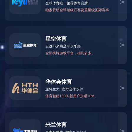
香港注册，首先应用于胶木电器品类（灯头、开关、
光管、镇流器等），1958年，开始由中国轻工业品进
出口公司广州分公司（广州轻出集团股份有限公司前
身）正式向海外出口胶木电器产品。