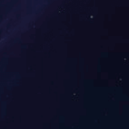
愿景
成为用户信赖、员工自豪、社会尊重
的美好生活家电品牌