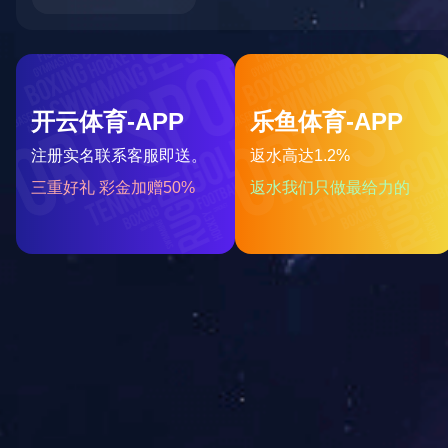
产。
三角公司建有8个实验室、110套实验设备，符
作为国民家电经典品牌及广州老字号杰出代表，2
务院国资委2021年度国有企业品牌建设100个
三角公司将以品牌重塑及产品创新为抓手，以广
队，立足新起点，实现高质量跨越式发展目标