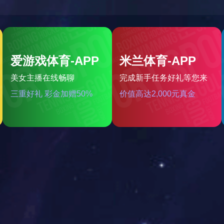
合CNAS认证实验室要求，实现生产全过程“来料检、过程
022年6月，乐鱼网站官网_乐鱼(中国) 、钻石牌品
典型案例。
州轻工集团“十四五”战略为指引，打造广州轻工集团最
。