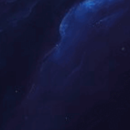
使命愿景价值观