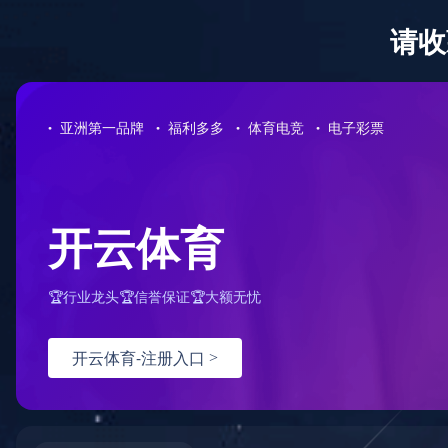
乐鱼网站官网