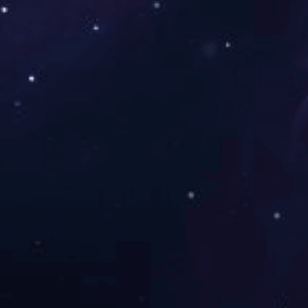
使命
传承国民家电经典
服务万家美好生活